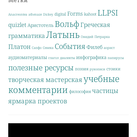
Метки
LLPSI
Forms
digital
kahoot
Anacreontea
athenaze
Dickey
Вольф
Греческая
quizlet
Аристотель
Латынь
грамматика
Овидий
Петрарка
События
Платон
Филеб
Сапфо
Сенека
аорист
аудиоматериалы
инфографика
глагол
диалекты
папирусы
полезные ресурсы
поэзия
стоики
рукописи
учебные
творческая мастерская
комментарии
частицы
философия
ярмарка проектов
Видеоплеер