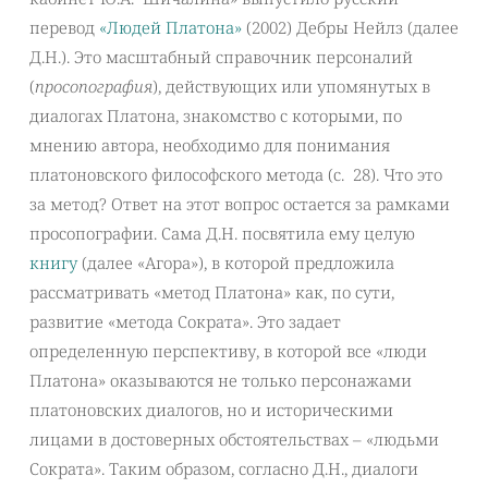
перевод
«Людей Платона»
(2002) Дебры Нейлз (далее
Д.Н.). Это масштабный справочник персоналий
(
просопография
), действующих или упомянутых в
диалогах Платона, знакомство с которыми, по
мнению автора, необходимо для понимания
платоновского философского метода (с. 28). Что это
за метод? Ответ на этот вопрос остается за рамками
просопографии. Сама Д.Н. посвятила ему целую
книгу
(далее «Агора»), в которой предложила
рассматривать «метод Платона» как, по сути,
развитие «метода Сократа». Это задает
определенную перспективу, в которой все «люди
Платона» оказываются не только персонажами
платоновских диалогов, но и историческими
лицами в достоверных обстоятельствах – «людьми
Сократа». Таким образом, согласно Д.Н., диалоги