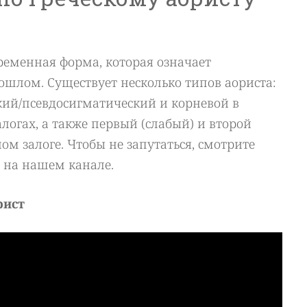
ременная форма, которая означает
ошлом. Существует несколько типов аориста:
кий/псевдосигматический и корневой в
огах, а также первый (слабый) и второй
ом залоге. Чтобы не запутаться, смотрите
 на нашем канале.
рист