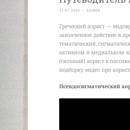
11.07.2020
~
ADMIN
Греческий аорист — видов
законченное действие в пр
тематический, сигматичес
активном и медиальном зал
(сильный) аорист в пассивн
подборку видео про аорист
Псевдосигматический ао