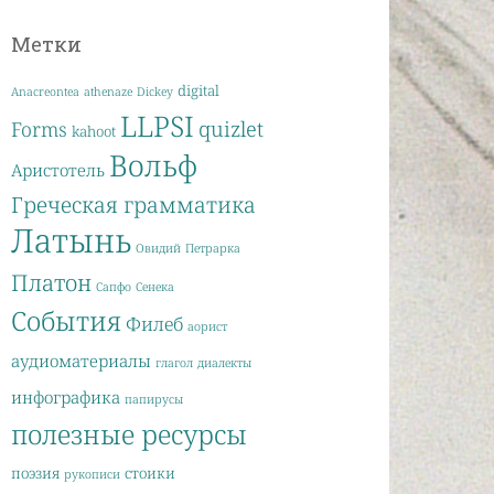
Метки
digital
Anacreontea
athenaze
Dickey
LLPSI
quizlet
Forms
kahoot
Вольф
Аристотель
Греческая грамматика
Латынь
Овидий
Петрарка
Платон
Сапфо
Сенека
События
Филеб
аорист
аудиоматериалы
глагол
диалекты
инфографика
папирусы
полезные ресурсы
поэзия
стоики
рукописи