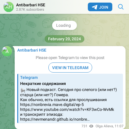
Antibarbari HSE
JOIN
2.87K subscribers
February 20, 2024
Antibarbari HSE
Please open Telegram to view this post
VIEW IN TELEGRAM
Telegram
Некраткие содержания
📢
Новый подкаст. Сегодня про слепого (или нет?)
старца (или нет?) Гомера.
Как обычно, есть ссылки для прослушивания
https://nonbrevia.mave.digital/ep-5
https://www.youtube.com/watch?v=KF3wCo-WvMk
и транскрипт эпизода:
https://nevmenandr.github.io/nonbre…
731
Olga Alieva
,
11:07