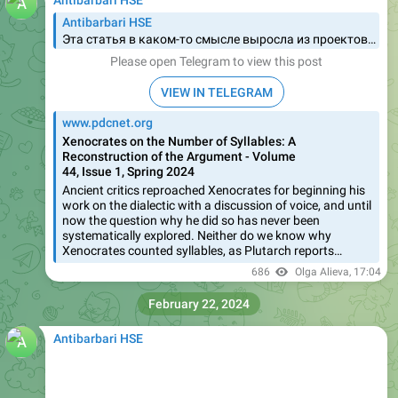
Antibarbari HSE
Эта статья в каком-то смысле выросла из проектов Греко-латинского клуба Antibarbari, поэтому позволю себе похвастаться здесь. Вместе с коллегами и студентами мы читали, примерно с 2018 г., "Физику" Аристотеля, "Парменида" Платона, фрагменты Ксенократа. Все…
Please open Telegram to view this post
VIEW IN TELEGRAM
www.pdcnet.org
Xenocrates on the Number of Syllables: A
Reconstruction of the Argument - Volume
44, Issue 1, Spring 2024
Ancient critics reproached Xenocrates for beginning his
work on the dialectic with a discussion of voice, and until
now the question why he did so has never been
systematically explored. Neither do we know why
Xenocrates counted syllables, as Plutarch reports…
686
Olga Alieva
,
17:04
February 22, 2024
Antibarbari HSE