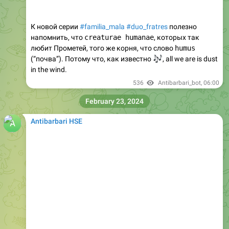
К новой серии
#familia_mala
#duo_fratres
полезно
напомнить, что
creaturae humanae
, которых так
любит Прометей, того же корня, что слово
humus
(“почва”). Потому что, как известно
🎶
, all we are is dust
in the wind.
536
Antibarbari_bot
,
06:00
February 23, 2024
Antibarbari HSE