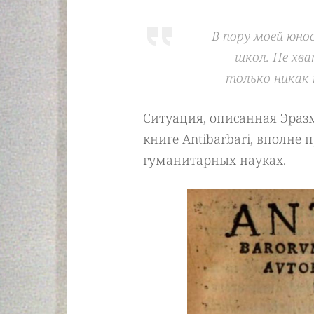
В пору моей юно
школ. Не хва
только никак 
Ситуация, описанная Эраз
книге Antibarbari, вполне
гуманитарных науках.