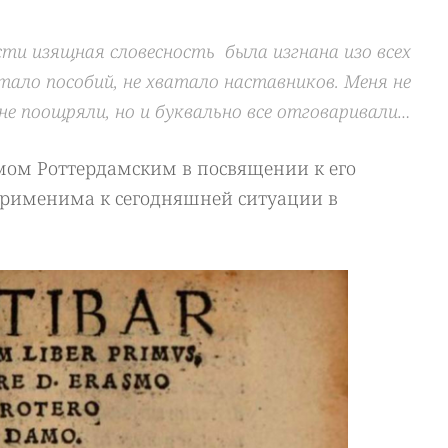
сти изящная словесность была изгнана изо всех
тало пособий, не хватало наставников. Меня не
не поощряли, но и буквально все отговаривали…
мом Роттердамским в посвящении к его
 применима к сегодняшней ситуации в