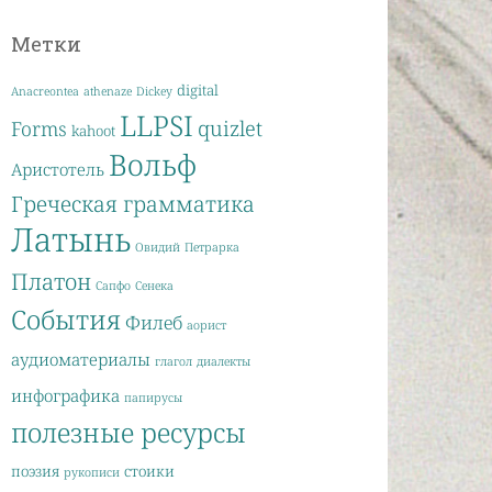
Метки
digital
Anacreontea
athenaze
Dickey
LLPSI
quizlet
Forms
kahoot
Вольф
Аристотель
Греческая грамматика
Латынь
Овидий
Петрарка
Платон
Сапфо
Сенека
События
Филеб
аорист
аудиоматериалы
глагол
диалекты
инфографика
папирусы
полезные ресурсы
поэзия
стоики
рукописи