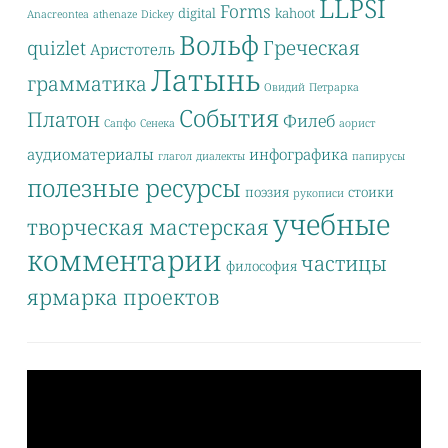
LLPSI
Forms
digital
kahoot
Anacreontea
athenaze
Dickey
Вольф
Греческая
quizlet
Аристотель
Латынь
грамматика
Овидий
Петрарка
События
Платон
Филеб
Сапфо
Сенека
аорист
аудиоматериалы
инфографика
глагол
диалекты
папирусы
полезные ресурсы
поэзия
стоики
рукописи
учебные
творческая мастерская
комментарии
частицы
философия
ярмарка проектов
Видеоплеер