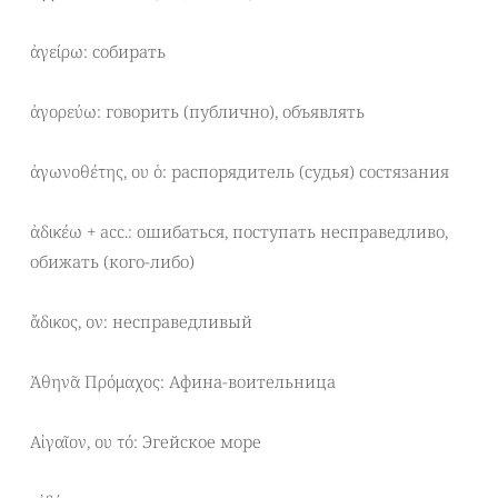
ἀγείρω: собирать
ἀγορεύω: говорить (публично), объявлять
ἀγωνοθέτης, ου ὁ: распорядитель (судья) состязания
ἀδικέω + acc.: ошибаться, поступать несправедливо,
обижать (кого-либо)
ἄδικος, ον: несправедливый
Ἀθηνᾶ Πρόμαχος: Афина-воительница
Αἰγαῖον, ου τό: Эгейское море