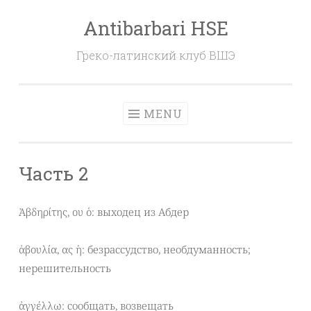
Antibarbari HSE
Skip
to
Греко-латинский клуб ВШЭ
content
MENU
Часть 2
Ἀβδηρίτης, ου ὁ: выходец из Абдер
ἀβουλία, ας ἡ: безрассудство, необдуманность;
нерешительность
ἀγγέλλω: сообщать, возвещать