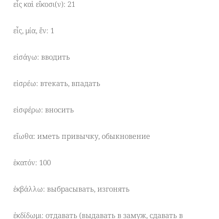
εἷς καὶ εἴκοσι(ν): 21
εἷς, μία, ἕν: 1
εἰσάγω: вводить
εἰσρέω: втекать, впадать
εἰσφέρω: вносить
εἴωθα: иметь привычку, обыкновение
ἑκατόν: 100
ἐκβάλλω: выбрасывать, изгонять
ἐκδίδωμι: отдавать (выдавать в замуж, сдавать в