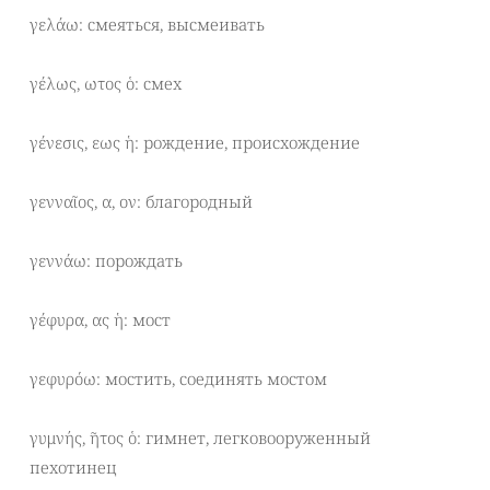
γελάω: смеяться, высмеивать
γέλως, ωτος ὁ: смех
γένεσις, εως ἡ: рождение, происхождение
γενναῖος, α, ον: благородный
γεννάω: порождать
γέφυρα, ας ἡ: мост
γεφυρόω: мостить, соединять мостом
γυμνής, ῆτος ὁ: гимнет, легковооруженный
пехотинец