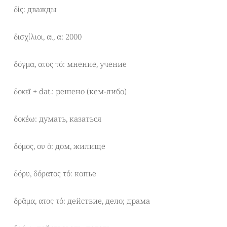
δίς: дважды
δισχίλιοι, αι, α: 2000
δόγμα, ατος τό: мнение, учение
δοκεῖ + dat.: решено (кем-либо)
δοκέω: думать, казаться
δόμος, ου ὁ: дом, жилище
δόρυ, δόρατος τό: копье
δρᾶμα, ατος τό: действие, дело; драма