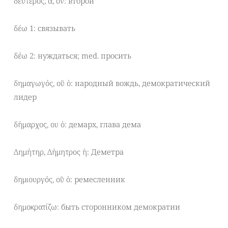
δεύτερος, α, ον: второй
δέω 1: связывать
δέω 2: нуждаться; med. просить
δημαγωγός, οῦ ὁ: народный вождь, демократический
лидер
δήμαρχος, ου ὁ: демарх, глава дема
Δημήτηρ, Δήμητρος ἡ: Деметра
δημιουργός, οῦ ὁ: ремесленник
δημοκρατίζω: быть сторонником демократии