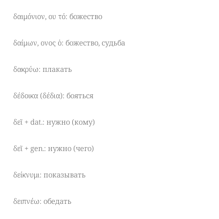
δαιμόνιον, ου τό: божество
δαίμων, ονος ὁ: божество, судьба
δακρύω: плакать
δέδοικα (δέδια): бояться
δεῖ + dat.: нужно (кому)
δεῖ + gen.: нужно (чего)
δείκνυμι: показывать
δειπνέω: обедать