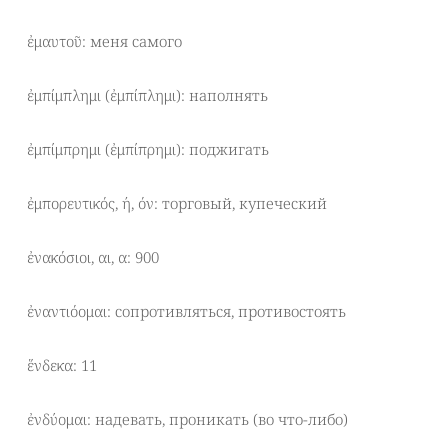
ἐμαυτοῦ: меня самого
ἐμπίμπλημι (ἐμπίπλημι): наполнять
ἐμπίμπρημι (ἐμπίπρημι): поджигать
ἐμπορευτικός, ή, όν: торговый, купеческий
ἐνακόσιοι, αι, α: 900
ἐναντιόομαι: сопротивляться, противостоять
ἕνδεκα: 11
ἐνδύομαι: надевать, проникать (во что-либо)