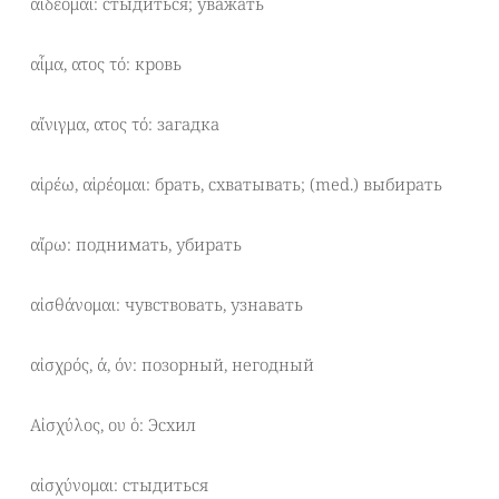
αἰδέομαι: стыдиться; уважать
αἷμα, ατος τό: кровь
αἴνιγμα, ατος τό: загадка
αἱρέω, αἱρέομαι: брать, схватывать; (med.) выбирать
αἴρω: поднимать, убирать
αἰσθάνομαι: чувствовать, узнавать
αἰσχρός, ά, όν: позорный, негодный
Αἰσχύλος, ου ὁ: Эсхил
αἰσχύνομαι: стыдиться