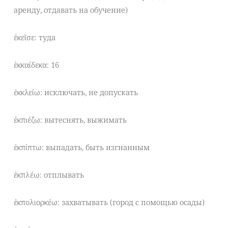
аренду, отдавать на обучение)
ἐκεῖσε: туда
ἑκκαίδεκα: 16
ἐκκλείω: исключать, не допускать
ἐκπιέζω: вытеснять, выжимать
ἐκπίπτω: выпадать, быть изгнанным
ἐκπλέω: отплывать
ἐκπολιορκέω: захватывать (город с помощью осады)