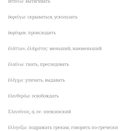
ἐκτείνω: вытягивать
ἐκφεύγω: скрываться, ускользать
ἐκφύομαι: происходить
ἐλάττων, ἐλάχιστος: меньший, наименьший
ἐλαύνω: гнать, преследовать
ἐλέγχω: уличать, выдавать
ἐλευθερόω: освобождать
Ἐλευσίνιος, α, ον: элевсинский
ἑλληνίζω: подражать грекам; говорить по-гречески