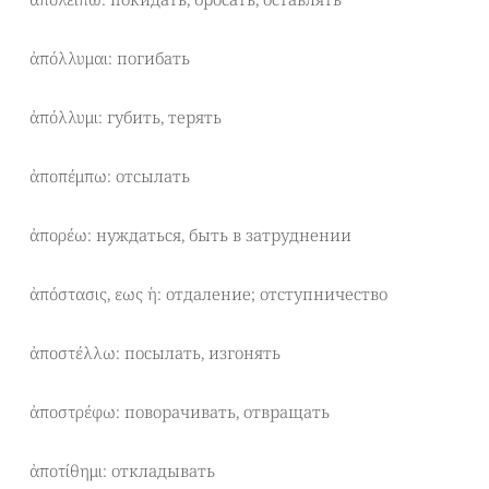
ἀπόλλυμαι: погибать
ἀπόλλυμι: губить, терять
ἀποπέμπω: отсылать
ἀπορέω: нуждаться, быть в затруднении
ἀπόστασις, εως ἡ: отдаление; отступничество
ἀποστέλλω: посылать, изгонять
ἀποστρέφω: поворачивать, отвращать
ἀποτίθημι: откладывать