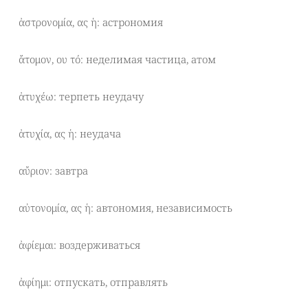
ἀστρονομία, ας ἡ: астрономия
ἄτομον, ου τό: неделимая частица, атом
ἀτυχέω: терпеть неудачу
ἀτυχία, ας ἡ: неудача
αὔριον: завтра
αὐτονομία, ας ἡ: автономия, независимость
ἀφίεμαι: воздерживаться
ἀφίημι: отпускать, отправлять