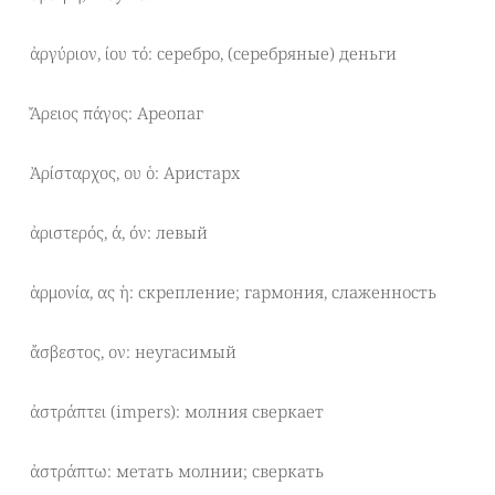
ἀργύριον, ίου τό: серебро, (серебряные) деньги
Ἄρειος πάγος: Ареопаг
Ἀρίσταρχος, ου ὁ: Аристарх
ἀριστερός, ά, όν: левый
ἁρμονία, ας ἡ: скрепление; гармония, слаженность
ἄσβεστος, ον: неугасимый
ἀστράπτει (impers): молния сверкает
ἀστράπτω: метать молнии; сверкать