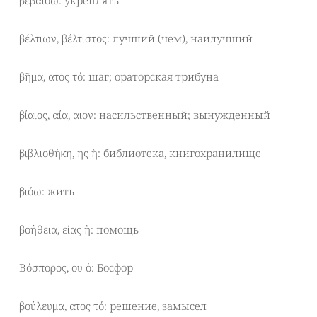
βεβαιόω: укреплять
βέλτιων, βέλτιστος: лучший (чем), наилучший
βῆμα, ατος τό: шаг; ораторская трибуна
βίαιος, αία, αιον: насильственный; вынужденный
βιβλιοθήκη, ης ἡ: библиотека, книгохранилище
βιόω: жить
βοήθεια, είας ἡ: помощь
Βόσπορος, ου ὁ: Босфор
βούλευμα, ατος τό: решение, замысел