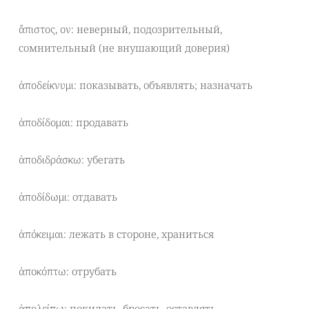
ἄπιστος, ον: неверный, подозрительный,
сомнительный (не внушающий доверия)
ἀποδείκνυμι: показывать, объявлять; назначать
ἀποδίδομαι: продавать
ἀποδιδράσκω: убегать
ἀποδίδωμι: отдавать
ἀπόκειμαι: лежать в стороне, храниться
ἀποκόπτω: отрубать
ἀπολείπω: покидать, бросать, оставлять