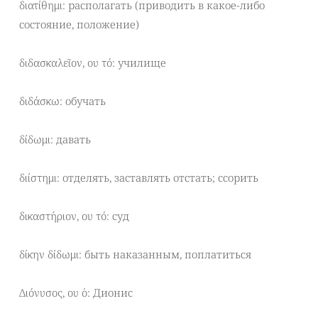
διατίθημι: располагать (приводить в какое-либо
состояние, положение)
διδασκαλεῖον, ου τό: училище
διδάσκω: обучать
δίδωμι: давать
διίστημι: отделять, заставлять отстать; ссорить
δικαστήριον, ου τό: суд
δίκην δίδωμι: быть наказанным, поплатиться
Διόνυσος, ου ὁ: Дионис