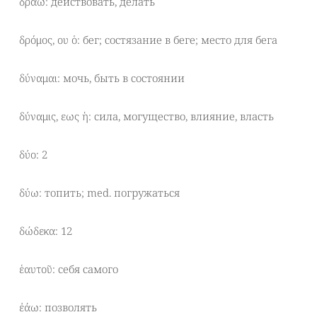
δράω: действовать, делать
δρόμος, ου ὁ: бег; состязание в беге; место для бега
δύναμαι: мочь, быть в состоянии
δύναμις, εως ἡ: сила, могущество, влияние, власть
δύο: 2
δύω: топить; med. погружаться
δώδεκα: 12
ἑαυτοῦ: себя самого
ἐάω: позволять