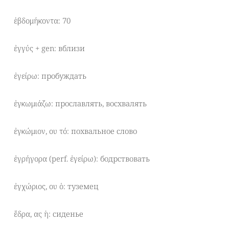
ἑβδομήκοντα: 70
ἐγγύς + gen: вблизи
ἐγείρω: пробуждать
ἐγκωμιάζω: прославлять, восхвалять
ἐγκώμιον, ου τό: похвальное слово
ἐγρήγορα (perf. ἐγείρω): бодрствовать
ἐγχώριος, ου ὁ: туземец
ἕδρα, ας ἡ: сиденье