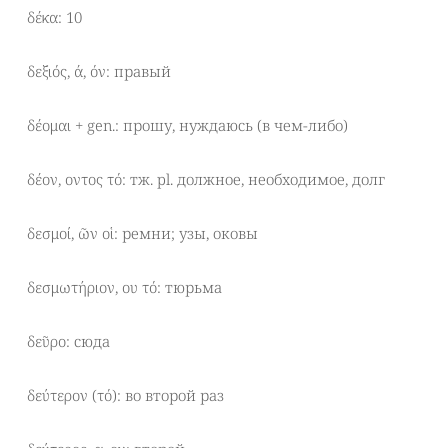
δέκα: 10
δεξιός, ά, όν: правый
δέομαι + gen.: прошу, нуждаюсь (в чем-либо)
δέον, οντος τό: тж. pl. должное, необходимое, долг
δεσμοί, ῶν οἱ: ремни; узы, оковы
δεσμωτήριον, ου τό: тюрьма
δεῦρο: сюда
δεύτερον (τό): во второй раз