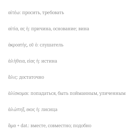
αἰτέω: просить, требовать
αἰτία, ας ἡ: причина, основание; вина
ἀκροατής, οῦ ὁ: слушатель
ἀλήθεια, είας ἡ: истина
ἅλις: достаточно
ἁλίσκομαι: попадаться, быть пойманным, уличенным
ἀλώπηξ, εκος ἡ: лисица
ἅμα + dat.: вместе, совместно; подобно