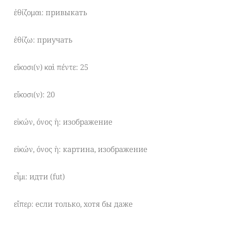
ἐθίζομαι: привыкать
ἐθίζω: приучать
εἴκοσι(ν) καὶ πέντε: 25
εἴκοσι(ν): 20
εἰκών, όνος ἡ: изображение
εἰκών, όνος ἡ: картина, изображение
εἶμι: идти (fut)
εἴπερ: если только, хотя бы даже