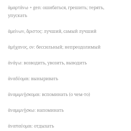
ἁμαρτάνω + gen: ошибаться, грешить; терять,
упускать
ἀμείνων, ἄριστος: лучший, самый лучший
ἀμήχανος, ον: бессильный; непреодолимый
ἀνάγω: возводить, увозить, выводить
ἀναδύομαι: выныривать
ἀναμιμνῄσκομαι: вспоминать (о чем-то)
ἀναμιμνῄσκω: напоминать
ἀναπαύομαι: отдыхать