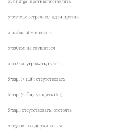
ἀντιτίθημι: противопоставлять
ἀπαντάω: встречать; идти против
ἀπατάω: обманывать
ἀπειθέω: не слушаться
ἀπειλέω: угрожать, сулить
ἄπειμι (< εἰμί): отсутствовать
ἄπειμι (< εἶμι): уходить (fut)
ἄπειμι: отсутствовать; отстоять
ἀπέχομαι: воздерживаться