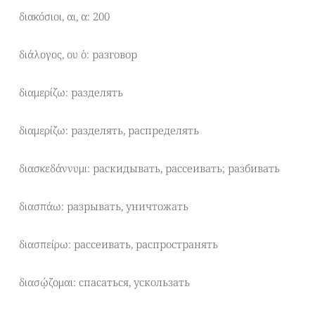
διακόσιοι, αι, α: 200
διάλογος, ου ὁ: разговор
διαμερίζω: разделять
διαμερίζω: разделять, распределять
διασκεδάννυμι: раскидывать, рассеивать; разбивать
διασπάω: разрывать, уничтожать
διασπείρω: рассеивать, распространять
διασῴζομαι: спасаться, ускользать