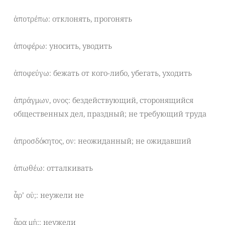
ἀποτρέπω: отклонять, прогонять
ἀποφέρω: уносить, уводить
ἀποφεύγω: бежать от кого-либо, убегать, уходить
ἀπράγμων, ονος: бездействующий, сторонящийся
общественных дел, праздный; не требующий труда
ἀπροσδόκητος, ον: неожиданный; не ожидавший
ἀπωθέω: отталкивать
ἆρ’ οὐ;: неужели не
ἆρα μή;: неужели