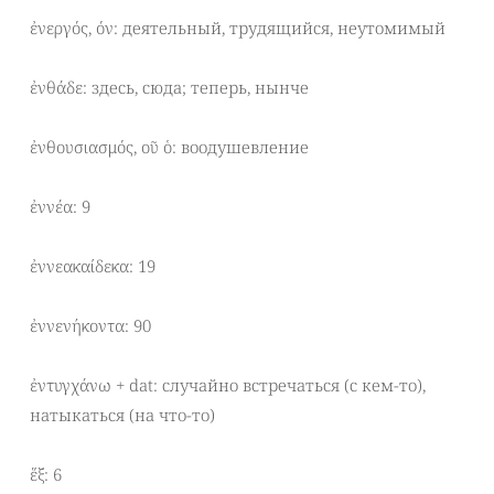
ἐνεργός, όν: деятельный, трудящийся, неутомимый
ἐνθάδε: здесь, сюда; теперь, нынче
ἐνθουσιασμός, οῦ ὁ: воодушевление
ἐννέα: 9
ἐννεακαίδεκα: 19
ἐννενήκοντα: 90
ἐντυγχάνω + dat: случайно встречаться (с кем-то),
натыкаться (на что-то)
ἕξ: 6