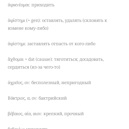
ἀφικνέομαι: приходить
ἀφίστημι (+ gen): оставлять, удалять (склонять к
измене кому-либо)
ἀφίστημι: заставлять отпасть от кого-либо
ἄχθομαι + dat (causae): тяготиться; досадовать,
сердиться (из-за чего-то)
ἀχρεῖος, ον: бесполезный, непригодный
Βάκτριος, α, ον: бактрийский
βέβαιος, αία, αιον: крепкий, прочный