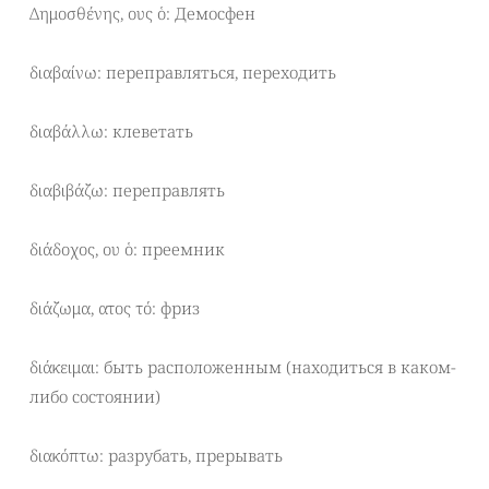
Δημοσθένης, ους ὁ: Демосфен
διαβαίνω: переправляться, переходить
διαβάλλω: клеветать
διαβιβάζω: переправлять
διάδοχος, ου ὁ: преемник
διάζωμα, ατος τό: фриз
διάκειμαι: быть расположенным (находиться в каком-
либо состоянии)
διακόπτω: разрубать, прерывать