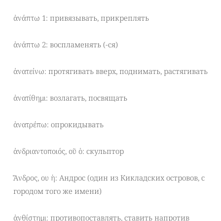
ἀνάπτω 1: привязывать, прикреплять
ἀνάπτω 2: воспламенять (-ся)
ἀνατείνω: протягивать вверх, поднимать, растягивать
ἀνατίθημι: возлагать, посвящать
ἀνατρέπω: опрокидывать
ἀνδριαντοποιός, οῦ ὁ: скульптор
Ἄνδρος, ου ἡ: Андрос (один из Кикладских островов, с
городом того же имени)
ἀνθίστημι: противопоставлять, ставить напротив