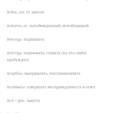
ἄνθος, ους τό: цветок
ἀνίκητος, ον: непобежденный, непобедимый
ἀνίστημι: поднимать
ἀνίστημι: поднимать, ставить (на что-либо);
пробуждать
ἀνορθόω: выпрямлять, восстанавливать
ἀνταδικέω: совершать несправедливость в ответ
ἀντί + gen.: вместо