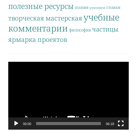
полезные ресурсы
поэзия
стоики
рукописи
учебные
творческая мастерская
комментарии
частицы
философия
ярмарка проектов
Видеоплеер
00:00
06:18