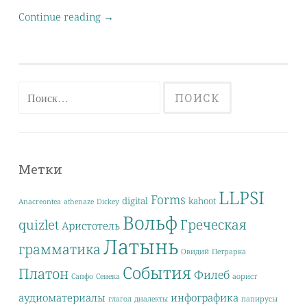
Continue reading
→
Найти:
Метки
LLPSI
Forms
digital
kahoot
Anacreontea
athenaze
Dickey
Вольф
Греческая
quizlet
Аристотель
Латынь
грамматика
Овидий
Петрарка
События
Платон
Филеб
Сапфо
Сенека
аорист
аудиоматериалы
инфографика
глагол
диалекты
папирусы