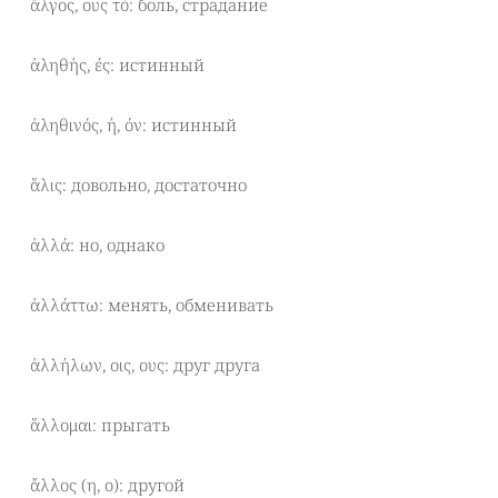
ἄλγος, ους τό: боль, страдание
ἀληθής, ές: истинный
ἀληθινός, ή, όν: истинный
ἅλις: довольно, достаточно
ἀλλά: но, однако
ἀλλάττω: менять, обменивать
ἀλλήλων, οις, ους: друг друга
ἅλλομαι: прыгать
ἄλλος (η, ο): другой