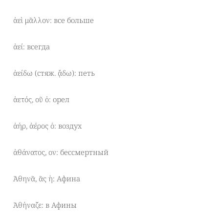
ἀεὶ μᾶλλον: все больше
ἀεί: всегда
ἀείδω (стяж. ᾄδω): петь
ἀετός, οῦ ὁ: орел
ἀήρ, ἀέρος ὁ: воздух
ἀθάνατος, ον: бессмертный
Ἀθηνᾶ, ᾶς ἡ: Афина
Ἀθήναζε: в Афины