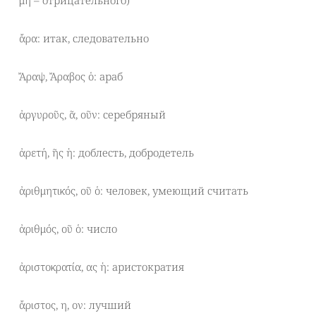
μή – отрицательного)
ἄρα: итак, следовательно
Ἄραψ, Ἄραβος ὁ: араб
ἀργυροῦς, ᾶ, οῦν: серебряный
ἀρετή, ῆς ἡ: доблесть, добродетель
ἀριθμητικός, οῦ ὁ: человек, умеющий считать
ἀριθμός, οῦ ὁ: число
ἀριστοκρατία, ας ἡ: аристократия
ἄριστος, η, ον: лучший