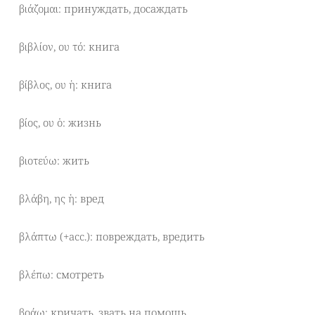
βιάζομαι: принуждать, досаждать
βιβλίον, ου τό: книга
βίβλος, ου ἡ: книга
βίος, ου ὁ: жизнь
βιοτεύω: жить
βλάβη, ης ἡ: вред
βλάπτω (+acc.): повреждать, вредить
βλέπω: смотреть
βοάω: кричать, звать на помощь