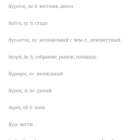
ἄγγελος, ου ὁ: вестник, ангел
ἀγέλη, ης ἡ: стадо
ἄγνωστος, ον: незнакомый с чем-л., неизвестный
ἀγορά, ᾶς ἡ: собрание, рынок, площадь
ἄγραφος, ον: неписаный
ἄγριος, α, ον: дикий
ἀγρός, οῦ ὁ: поле
ἄγω: вести