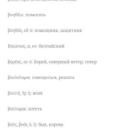
βοηθέω: помогать
βοηθός, οῦ ὁ: помощник, защитник
Βοιώτιος, α, ον: беотийский
βορέας, ου ὁ: Борей, северный ветер; север
βουλεύομαι: совещаться, решать
βουλή, ῆς ἡ: воля
βούλομαι: хотеть
βοῦς, βοός ὁ, ἡ: бык, корова