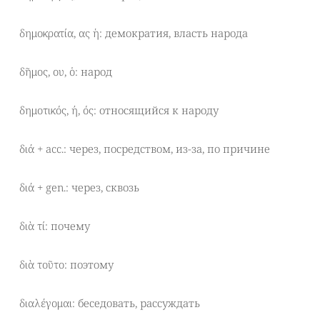
δημοκρατία, ας ἡ: демократия, власть народа
δῆμος, ου, ὁ: народ
δημοτικός, ή, ός: относящийся к народу
διά + acc.: через, посредством, из-за, по причине
διά + gen.: через, сквозь
διὰ τί: почему
διὰ τοῦτο: поэтому
διαλέγομαι: беседовать, рассуждать