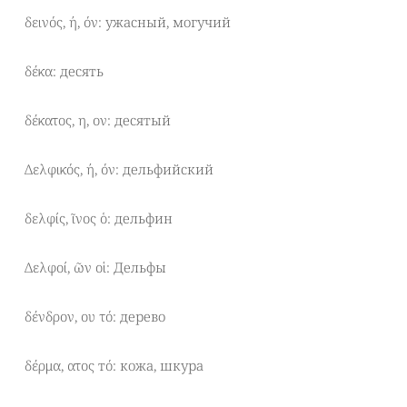
δεινός, ή, όν: ужасный, могучий
δέκα: десять
δέκατος, η, ον: десятый
Δελφικός, ή, όν: дельфийский
δελφίς, ῖνος ὁ: дельфин
Δελφοί, ῶν οἱ: Дельфы
δένδρον, ου τό: дерево
δέρμα, ατος тό: кожа, шкура