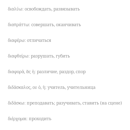
διαλύω: освобождать, развязывать
διαπράττω: совершать, оканчивать
διαφέρω: отличаться
διαφθείρω: разрушать, губить
διαφορά, ᾶς ἡ: различие, раздор, спор
διδάσκαλος, ου ὁ, ἡ: учитель, учительница
διδάσκω: преподавать; разучивать, ставить (на сцене)
διέρχομαι: проходить