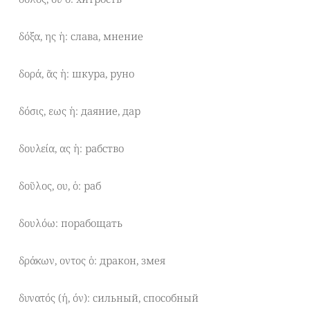
δόξα, ης ἡ: слава, мнение
δορά, ᾶς ἡ: шкура, руно
δόσις, εως ἡ: даяние, дар
δουλεία, ας ἡ: рабство
δοῦλος, ου, ὁ: раб
δουλόω: порабощать
δράκων, οντος ὁ: дракон, змея
δυνατός (ή, όν): сильный, способный