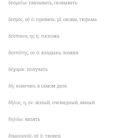
δεσμεύω: связывать, сковывать
δεσμός, οῦ ὁ: привязь; pl. оковы, тюрьма
δέσποινα, ης ἡ: госпожа
δεσπότης, ου ὁ: владыка, хозяин
δέχομαι: получать
δή: конечно, в самом деле
δῆλος, η, ον: ясный, очевидный, явный
δηλόω: являть
δημιουργός, οῦ ὁ: творец