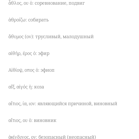
ἆθλος, ου ὁ: соревнование, подвиг
ἁθροίζω: собирать
ἄθυμος (ον): трусливый, малодушный
αἰθήρ, έρος ὁ: эфир
Αἰθίοψ, οπος ὁ: эфиоп
αἴξ, αἰγός ἡ: коза
αἴτιος, ία, ιον: являющийся причиной, виновный
αἴτιος, ου ὁ: виновник
ἀκίνδυνος, ον: безопасный (неопасный)