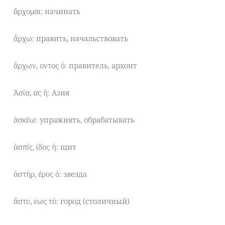
ἄρχομαι: начинать
ἄρχω: править, начальствовать
ἄρχων, οντος ὁ: правитель, архонт
Ἀσία, ας ἡ: Азия
ἀσκέω: упражнять, обрабатывать
ἀσπίς, ίδος ἡ: щит
ἀστήρ, έρος ὁ: звезда
ἄστυ, εως τό: город (столичный)