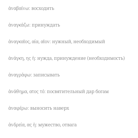
ἀναβαίνω: восходить
ἀναγκάζω: принуждать
ἀναγκαῖος, αία, αῖον: нужный, необходимый
ἀνάγκη, ης ἡ: нужда, принуждение (необходимость)
ἀναγράφω: записывать
ἀνάθημα, ατος τό: посвятительный дар богам
ἀναφέρω: выносить наверх
ἀνδρεία, ας ἡ: мужество, отвага