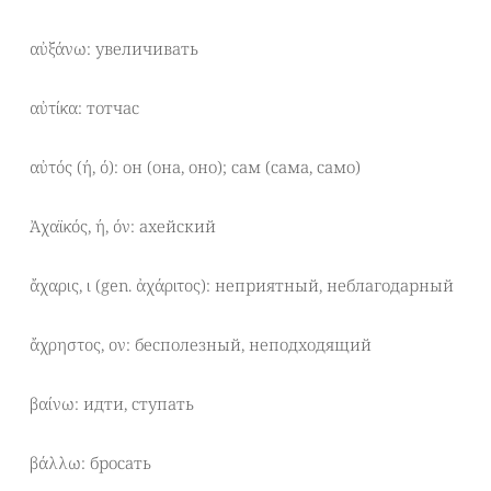
αὐξάνω: увеличивать
αὐτίκα: тотчас
αὐτός (ή, ό): он (она, оно); сам (сама, само)
Ἀχαϊκός, ή, όν: ахейский
ἄχαρις, ι (gen. ἀχάριτος): неприятный, неблагодарный
ἄχρηστος, ον: бесполезный, неподходящий
βαίνω: идти, ступать
βάλλω: бросать