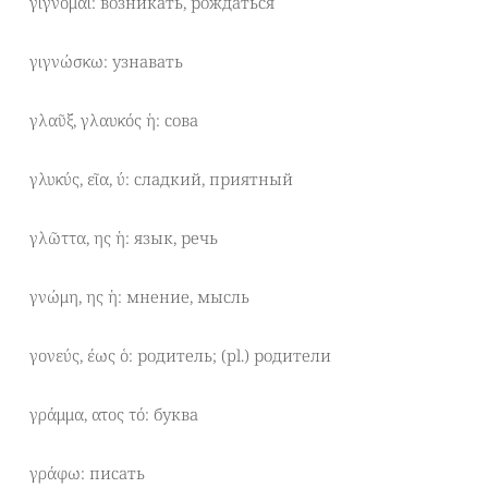
γίγνομαι: возникать, рождаться
γιγνώσκω: узнавать
γλαῦξ, γλαυκός ἡ: сова
γλυκύς, εῖα, ύ: сладкий, приятный
γλῶττα, ης ἡ: язык, речь
γνώμη, ης ἡ: мнение, мысль
γονεύς, έως ὁ: родитель; (pl.) родители
γράμμα, ατος τό: буква
γράφω: писать