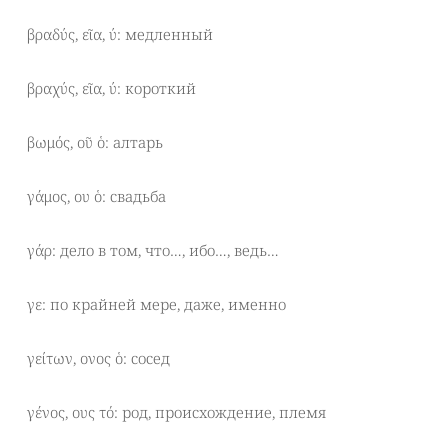
βραδύς, εῖα, ύ: медленный
βραχύς, εῖα, ύ: короткий
βωμός, οῦ ὁ: алтарь
γάμος, ου ὁ: свадьба
γάρ: дело в том, что…, ибо…, ведь…
γε: по крайней мере, даже, именно
γείτων, ονος ὁ: сосед
γένος, ους τό: род, происхождение, племя