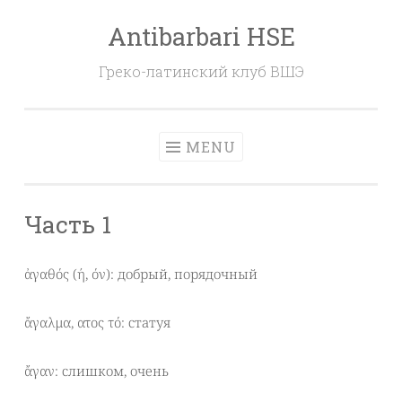
Antibarbari HSE
Skip
to
Греко-латинский клуб ВШЭ
content
MENU
Часть 1
ἀγαθός (ή, όν): добрый, порядочный
ἄγαλμα, ατος τό: статуя
ἄγαν: слишком, очень