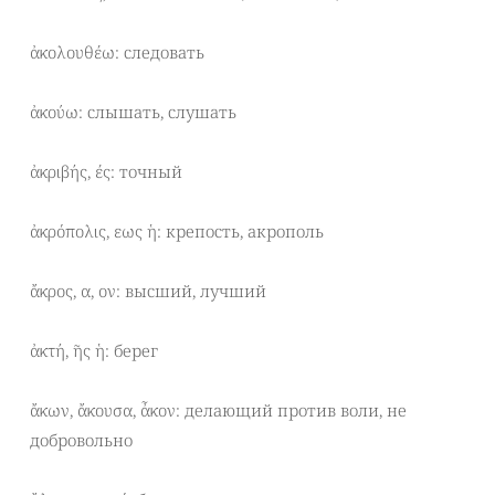
ἀκολουθέω: следовать
ἀκούω: слышать, слушать
ἀκριβής, ές: точный
ἀκρόπολις, εως ἡ: крепость, акрополь
ἄκρος, α, ον: высший, лучший
ἀκτή, ῆς ἡ: берег
ἄκων, ἄκουσα, ἆκον: делающий против воли, не
добровольно