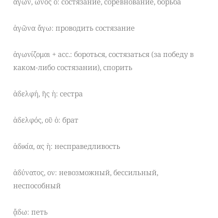
ἀγών, ῶνος ὁ: состязание, соревнование, борьба
ἀγῶνα ἄγω: проводить состязание
ἀγωνίζομαι + acc.: бороться, состязаться (за победу в
каком-либо состязании), спорить
ἀδελφή, ῆς ἡ: сестра
ἀδελφός, οῦ ὁ: брат
ἀδικία, ας ἡ: несправедливость
ἀδύνατος, ον: невозможный, бессильный,
неспособный
ᾄδω: петь