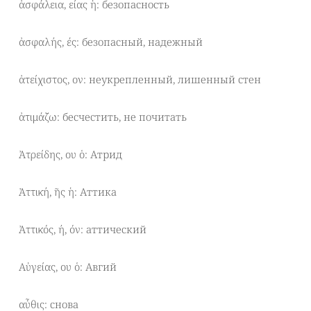
ἀσφάλεια, είας ἡ: безопасность
ἀσφαλής, ές: безопасный, надежный
ἀτείχιστος, ον: неукрепленный, лишенный стен
ἀτιμάζω: бесчестить, не почитать
Ἀτρείδης, ου ὁ: Атрид
Ἀττική, ῆς ἡ: Аттика
Ἀττικός, ή, όν: аттический
Αὐγείας, ου ὁ: Авгий
αὖθις: снова