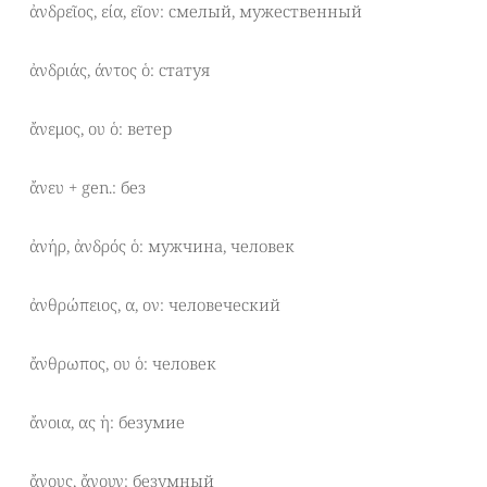
ἀνδρεῖος, εία, εῖον: смелый, мужественный
ἀνδριάς, άντος ὁ: статуя
ἄνεμος, ου ὁ: ветер
ἄνευ + gen.: без
ἀνήρ, ἀνδρός ὁ: мужчина, человек
ἀνθρώπειος, α, ον: человеческий
ἄνθρωπος, ου ὁ: человек
ἄνοια, ας ἡ: безумие
ἄνους, ἄνουν: безумный