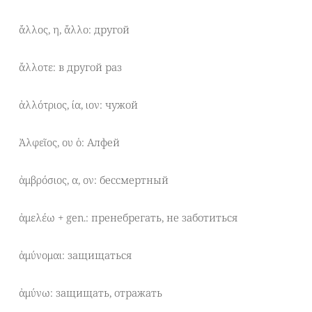
ἄλλος, η, ἄλλο: другой
ἄλλοτε: в другой раз
ἀλλότριος, ία, ιον: чужой
Ἀλφεῖος, ου ὁ: Алфей
ἀμβρόσιος, α, ον: бессмертный
ἀμελέω + gen.: пренебрегать, не заботиться
ἀμύνομαι: защищаться
ἀμύνω: защищать, отражать