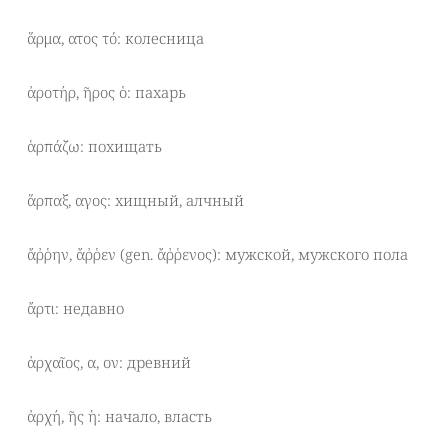
ἅρμα, ατος τό: колесница
ἀροτήρ, ῆρος ὁ: пахарь
ἁρπάζω: похищать
ἅρπαξ, αγος: хищный, алчный
ἄῤῥην, ἄῤῥεν (gen. ἄῤῥενος): мужской, мужского пола
ἄρτι: недавно
ἀρχαῖος, α, ον: древний
ἀρχή, ῆς ἡ: начало, власть