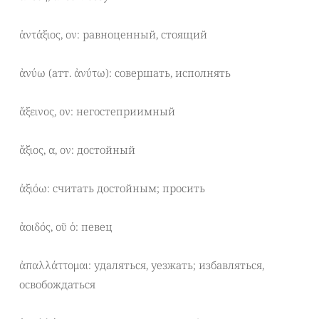
ἀντάξιος, ον: равноценный, стоящий
ἀνύω (атт. ἀνύτω): совершать, исполнять
ἄξεινος, ον: негостеприимный
ἄξιος, α, ον: достойный
ἀξιόω: считать достойным; просить
ἀοιδός, οῦ ὁ: певец
ἀπαλλάττομαι: удаляться, уезжать; избавляться,
освобождаться