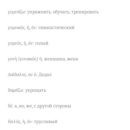
γυμνάζω: упражнять, обучать, тренировать
γυμνικός, ή, όν: гимнастический
γυμνός, ή, όν: голый
γυνή (γυναικός) ἡ: женщина, жена
Δαίδαλος, ου ὁ: Дедал
δαμάζω: укрощать
δέ: а, но, же, с другой стороны
δειλός, ή, όν: трусливый