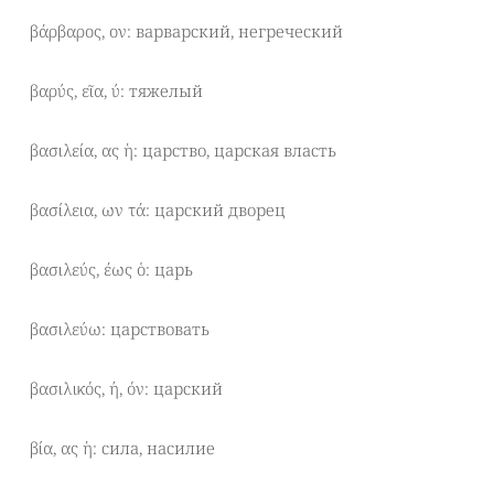
βάρβαρος, ον: варварский, негреческий
βαρύς, εῖα, ύ: тяжелый
βασιλεία, ας ἡ: царство, царская власть
βασίλεια, ων τά: царский дворец
βασιλεύς, έως ὁ: царь
βασιλεύω: царствовать
βασιλικός, ή, όν: царский
βία, ας ἡ: сила, насилие