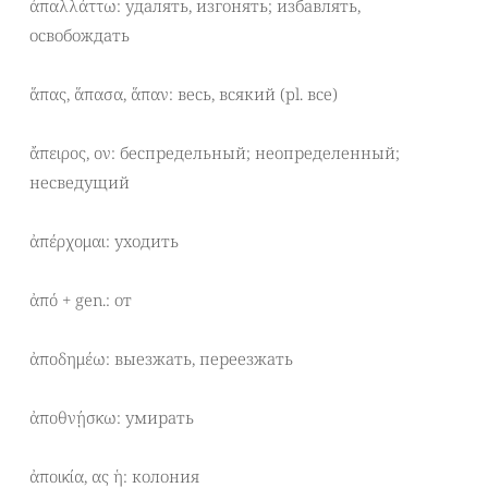
ἀπαλλάττω: удалять, изгонять; избавлять,
освобождать
ἅπας, ἅπασα, ἅπαν: весь, всякий (pl. все)
ἄπειρος, ον: беспредельный; неопределенный;
несведущий
ἀπέρχομαι: уходить
ἀπό + gen.: от
ἀποδημέω: выезжать, переезжать
ἀποθνῄσκω: умирать
ἀποικία, ας ἡ: колония