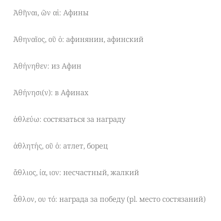
Ἀθῆναι, ῶν αἱ: Афины
Ἀθηναῖος, οῦ ὁ: афинянин, афинский
Ἀθήνηθεν: из Афин
Ἀθήνησι(ν): в Афинах
ἀθλεύω: состязаться за награду
ἀθλητής, οῦ ὁ: атлет, борец
ἄθλιος, ία, ιον: несчастный, жалкий
ἆθλον, ου τό: награда за победу (pl. место состязаний)