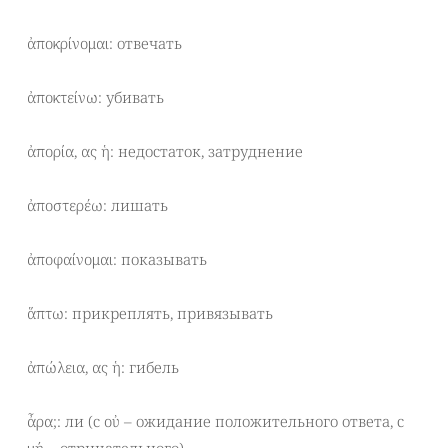
ἀποκρίνομαι: отвечать
ἀποκτείνω: убивать
ἀπορία, ας ἡ: недостаток, затруднение
ἀποστερέω: лишать
ἀποφαίνομαι: показывать
ἅπτω: прикреплять, привязывать
ἀπώλεια, ας ἡ: гибель
ἆρα;: ли (с οὐ – ожидание положительного ответа, с