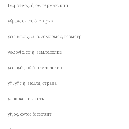
Γερμανικός, ή, όν: германский
γέρων, οντος ὁ: старик
γεωμέτρης, ου ὁ: землемер, геометр
γεωργία, ας ἡ: земледелие
γεωργός, οῦ ὁ: земледелец
γῆ, γῆς ἡ: земля, страна
γηράσκω: стареть
γίγας, αντος ὁ: гигант