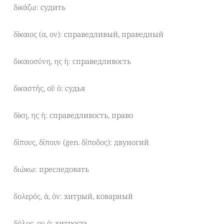
δικάζω: судить
δίκαιος (α, ον): справедливый, праведный
δικαιοσύνη, ης ἡ: справедливость
δικαστής, οῦ ὁ: судья
δίκη, ης ἡ: справедливость, право
δίπους, δίπουν (gen. δίποδος): двуногий
διώκω: преследовать
δολερός, ά, όν: хитрый, коварный
δόλος, ου ὁ: хитрость