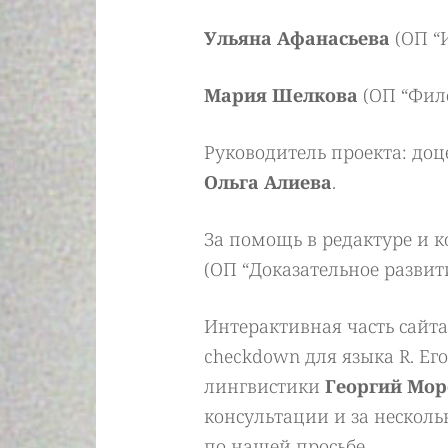
Ульяна Афанасьева
(ОП “И
Мария Шелкова
(ОП “Фил
Руководитель проекта: до
Ольга Алиева
.
За помощь в редактуре и 
(ОП “Доказательное развит
Интерактивная часть сайта
checkdown для языка R. Ег
лингвистики
Георгий Мор
консультации и за несколь
по нашей просьбе.