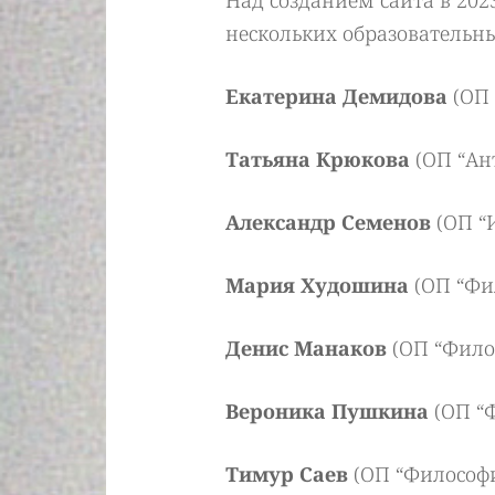
Над созданием сайта в 202
нескольких образователь
Екатерина Демидова
(ОП 
Татьяна Крюкова
(ОП “Ан
Александр Семенов
(ОП “И
Мария Худошина
(ОП “Фи
Денис Манаков
(ОП “Фило
Вероника Пушкина
(ОП “Ф
Тимур Саев
(ОП “Философи