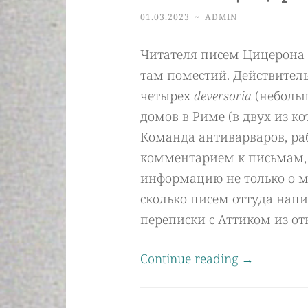
01.03.2023
~
ADMIN
Читателя писем Цицерона 
там поместий. Действитель
четырех
deversoria
(неболь
домов в Риме (в двух из ко
Команда антиварваров, ра
комментарием к письмам, 
информацию не только о ме
сколько писем оттуда напи
переписки с Аттиком из о
Continue reading
→