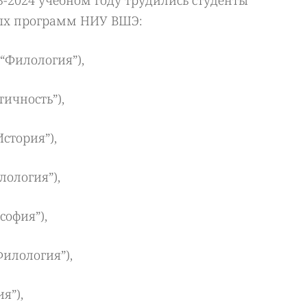
3-2024 учебном году трудились студенты
ных программ НИУ ВШЭ:
“Филология”),
тичность”),
стория”),
лология”),
софия”),
илология”),
я”),