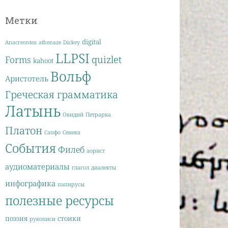
Метки
digital
Anacreontea
athenaze
Dickey
LLPSI
quizlet
Forms
kahoot
Вольф
Аристотель
Греческая грамматика
Латынь
Овидий
Петрарка
Платон
Сапфо
Сенека
События
Филеб
аорист
аудиоматериалы
глагол
диалекты
инфографика
папирусы
полезные ресурсы
поэзия
стоики
рукописи