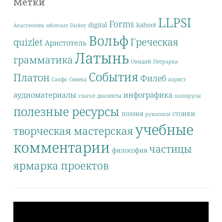
Метки
LLPSI
Forms
digital
kahoot
Anacreontea
athenaze
Dickey
Вольф
Греческая
quizlet
Аристотель
Латынь
грамматика
Овидий
Петрарка
События
Платон
Филеб
Сапфо
Сенека
аорист
аудиоматериалы
инфографика
глагол
диалекты
папирусы
полезные ресурсы
поэзия
стоики
рукописи
учебные
творческая мастерская
комментарии
частицы
философия
ярмарка проектов
Видеоплеер