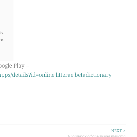
gle Play –
apps/details?id=online.litterae.betadictionary
NEXT >
10 ошибок оформления текста