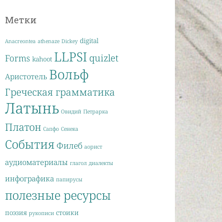
Метки
digital
Anacreontea
athenaze
Dickey
LLPSI
quizlet
Forms
kahoot
Вольф
Аристотель
Греческая грамматика
Латынь
Овидий
Петрарка
Платон
Сапфо
Сенека
События
Филеб
аорист
аудиоматериалы
глагол
диалекты
инфографика
папирусы
полезные ресурсы
поэзия
стоики
рукописи