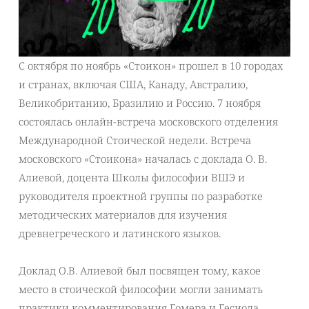
С октября по ноябрь «Стоикон» прошел в 10 городах
и странах, включая США, Канаду, Австралию,
Великобританию, Бразилию и Россию. 7 ноября
состоялась онлайн-встреча московского отделения
Международной Стоической недели. Встреча
московского «Стоикона» началась с доклада О. В.
Алиевой, доцента Школы философии ВШЭ и
руководителя проектной группы по разработке
методических материалов для изучения
древнегреческого и латинского языков.
Доклад О.В. Алиевой был посвящен тому, какое
место в стоической философии могли занимать
практики комментирования Гомера и Гесиода,