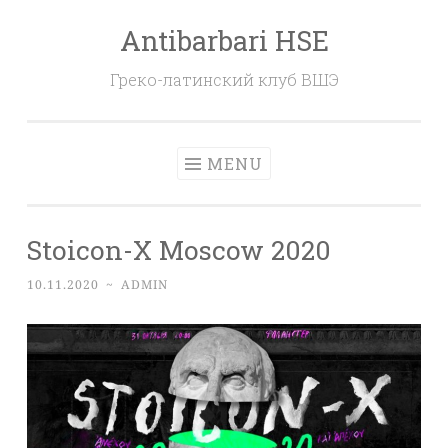
Antibarbari HSE
Skip
to
Греко-латинский клуб ВШЭ
content
MENU
Stoicon-X Moscow 2020
10.11.2020
~
ADMIN