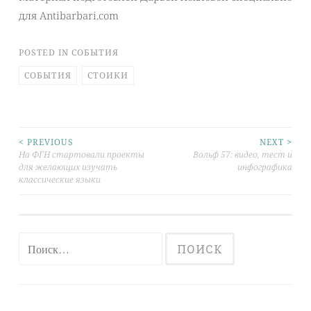
для Antibarbari.com
POSTED IN
СОБЫТИЯ
СОБЫТИЯ
СТОИКИ
< PREVIOUS
NEXT >
Post
На ФГН стартовали проекты
Вольф 57: видео, тест и
для желающих изучать
инфографика
navigation
классические языки
Найти: