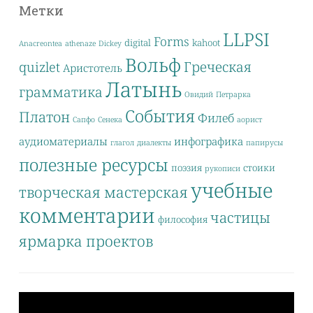
Метки
LLPSI
Forms
digital
kahoot
Anacreontea
athenaze
Dickey
Вольф
Греческая
quizlet
Аристотель
Латынь
грамматика
Овидий
Петрарка
События
Платон
Филеб
Сапфо
Сенека
аорист
аудиоматериалы
инфографика
глагол
диалекты
папирусы
полезные ресурсы
поэзия
стоики
рукописи
учебные
творческая мастерская
комментарии
частицы
философия
ярмарка проектов
Видеоплеер