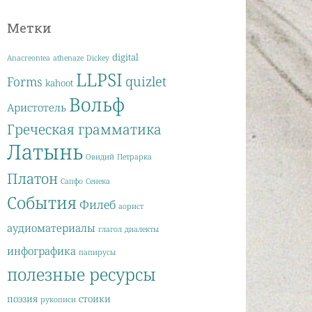
Метки
digital
Anacreontea
athenaze
Dickey
LLPSI
quizlet
Forms
kahoot
Вольф
Аристотель
Греческая грамматика
Латынь
Овидий
Петрарка
Платон
Сапфо
Сенека
События
Филеб
аорист
аудиоматериалы
глагол
диалекты
инфографика
папирусы
полезные ресурсы
поэзия
стоики
рукописи