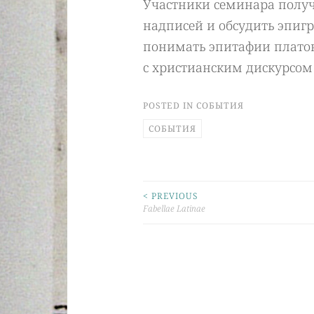
Участники семинара получ
надписей и обсудить эпиг
понимать эпитафии плато
с христианским дискурсом 
POSTED IN
СОБЫТИЯ
СОБЫТИЯ
< PREVIOUS
Post
Fabellae Latinae
navigation