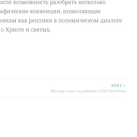
или возможность разобрать несколько
рафические конвенции, позволяющие
никам как реплики в полемическом диалоге
о Христе и святых.
NEXT >
Мастер-класс по работе в CMS WordPress