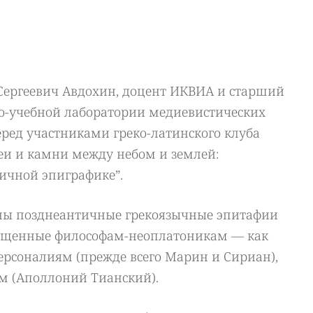
 Сергеевич Авдохин, доцент ИКВИА и старший
о-учебной лаборатории медиевистических
ред участниками греко-латинского клуба
деи и камни между небом и землей:
ичной эпиграфике”.
ены позднеантичные грекоязычные эпитафии
вященные философам-неоплатоникам — как
рсоналиям (прежде всего Марин и Сириан),
м (Аполлоний Тианский).