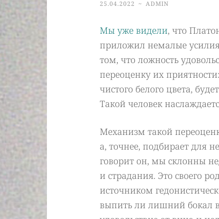
25.04.2022
~
ADMIN
Мы уже видели
, что Плат
приложил немалые усилия, 
том, что ложность удоволь
переоценку их приятности:
чистого белого цвета, будет
Такой человек наслаждаетс
Механизм такой переоценки
а, точнее, подбирает для н
говорит он, мы склонны не
и страдания. Это своего р
источником гедонистическ
выпить ли лишний бокал в