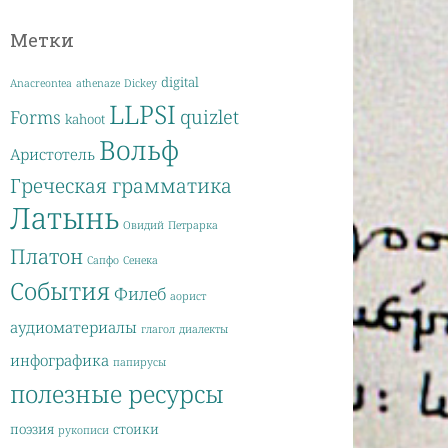
Метки
digital
Anacreontea
athenaze
Dickey
LLPSI
quizlet
Forms
kahoot
Вольф
Аристотель
Греческая грамматика
Латынь
Овидий
Петрарка
Платон
Сапфо
Сенека
События
Филеб
аорист
аудиоматериалы
глагол
диалекты
инфографика
папирусы
полезные ресурсы
поэзия
стоики
рукописи