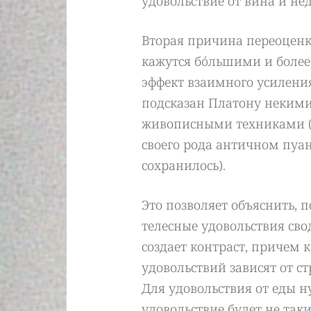
удовольствие от вина и не
Вторая причина переоценки
кажутся бóльшими и более
эффект взаимного усилени
подсказан Платону некими
живописными техниками (
своего рода античном пуа
сохранилось).
Это позволяет объяснить, п
телесные удовольствия сво
создает контраст, причем 
удовольствий зависят от ст
Для удовольствия от еды н
удовольствие будет не так