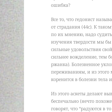
ошибка?
Все то, что гедонист назыв
от страдания (44с). К тако
по их мнению, надо судить
изучения твердости мы бы
сильные удовольствия свой
сильнее вожделение, тем б
ржанка). Болезненное укл
переживаниям, и из этого 
коренится в болезни тела 
Из этого аскеты делают вы
беспечально (нечто похож
говорят, что “радуются в то