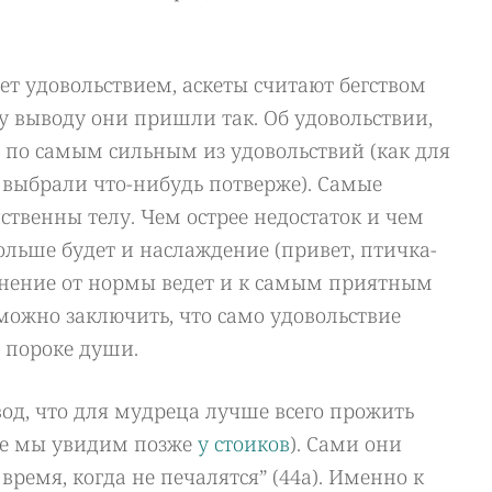
ает удовольствием, аскеты считают бегством
му выводу они пришли так. Об удовольствии,
 по самым сильным из удовольствий (как для
 выбрали что-нибудь потверже). Самые
ственны телу. Чем острее недостаток и чем
ольше будет и наслаждение (привет, птичка-
онение от нормы ведет и к самым приятным
можно заключить, что само удовольствие
и пороке души.
вод, что для мудреца лучше всего прожить
ее мы увидим позже
у стоиков
). Сами они
 время, когда не печалятся” (44a). Именно к