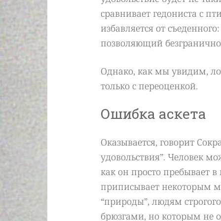
сравнивает гедониста с пт
избавляется от съеденного:
позволяющий безгранично
Однако, как мы увидим, ло
только с переоценкой.
Ошибка аскета
Оказывается, говорит Сокр
удовольствия”. Человек мож
как он просто пребывает в
приписывает некоторым му
“природы”, людям строгого
брюзгами, но которым не о