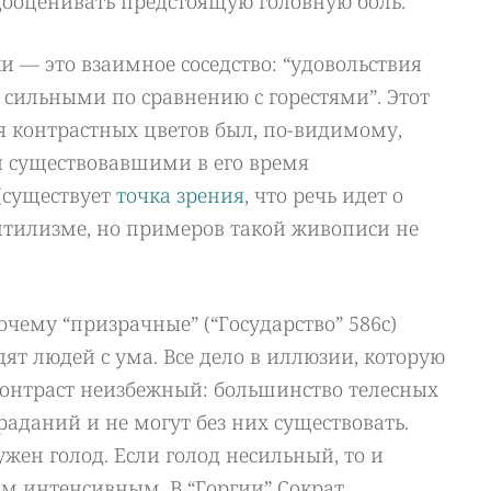
дооценивать предстоящую головную боль.
 — это взаимное соседство: “удовольствия
 сильными по сравнению с горестями”. Этот
я контрастных цветов был, по-видимому,
 существовавшими в его время
существует
точка зрения
, что речь идет о
нтилизме, но примеров такой живописи не
очему “призрачные” (“Государство” 586с)
дят людей с ума. Все дело в иллюзии, которую
контраст неизбежный: большинство телесных
раданий и не могут без них существовать.
ужен голод. Если голод несильный, то и
им интенсивным. В “Горгии” Сократ