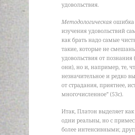
удовольствия.
Методологическая
ошибка а
изучения удовольствий сам
как брать надо самые чист
такие, которые не смешаны
удовольствия от познания 
они), но и, например, те, ч
незначительное и редко вы
от страдания, приятнее, ис
многочисленное” (53с).
Итак, Платон выделяет ка
одни реальны, но с примес
более интенсивными; други