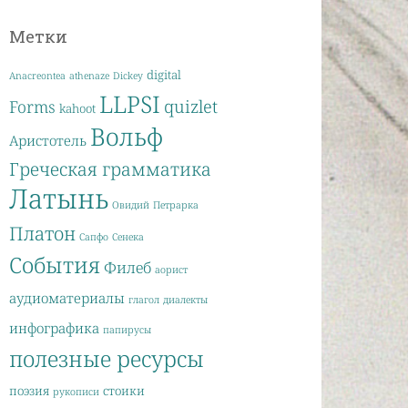
Метки
digital
Anacreontea
athenaze
Dickey
LLPSI
quizlet
Forms
kahoot
Вольф
Аристотель
Греческая грамматика
Латынь
Овидий
Петрарка
Платон
Сапфо
Сенека
События
Филеб
аорист
аудиоматериалы
глагол
диалекты
инфографика
папирусы
полезные ресурсы
поэзия
стоики
рукописи