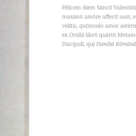
Fēlīcem diem Sānctī Valentīnī
maximō amōre affectī sunt, et
velītis, quōmodo amor aetern
ex Ovidiī librō quārtō Metam
Discipulī, quī
Familiā Rōmānā