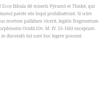
! Ecce fābula dē miserīs Pȳramō et Thisbē, quī
iamsī patrēs eōs loquī prohibuērunt. Sī scīre
us mortem pallidam vīcerit, legātis fragmentum
orphōseōn Ovidiī (Ov. M. IV. 55-166) exceptum.
in discendō ūsī sunt hoc legere possunt.