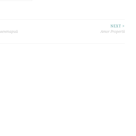
NEXT >
мментарий
Amor Propertii