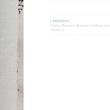
< PREVIOUS
Post
Сенека. Письма к Луцилию. Учебный ко
(Часть 2)
navigation